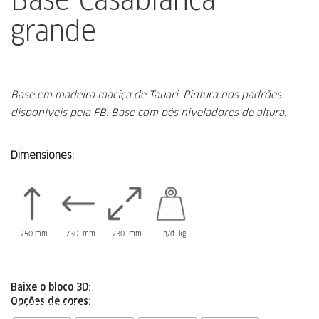
grande
Base em madeira maciça de Tauari.
Pintura nos padrões
disponíveis pela FB.
Base com pés niveladores de altura.
Dimensiones:
750 mm
730 mm
730 mm
n/d kg
Baixe o bloco 3D:
Opções de cores:
Acabamentos