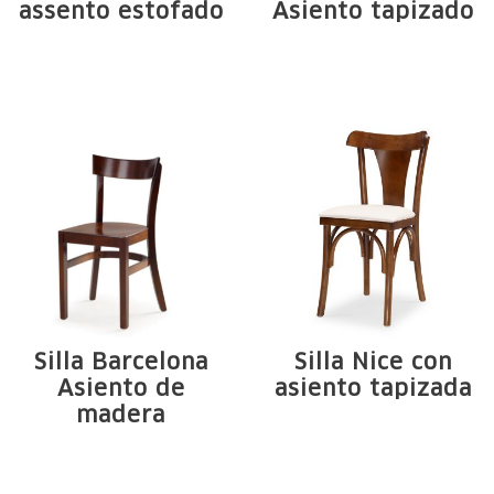
assento estofado
Asiento tapizado
Estructura de
Estrutura em
madera maciza de
madeira maciça de
Tauari. Arcos en ...
Tauari. Arcos e ...
Silla Barcelona
Silla Nice con
Asiento de
asiento tapizada
madera
Estructura de
Estructura de
madera maciza de
madera maciza de
Tauari. Arcos, ...