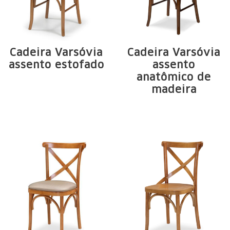
Cadeira Varsóvia
Cadeira Varsóvia
assento estofado
assento
anatômico de
Estructura de
madeira
madera maciza de
Estructura de
Tauari. Arcos en ...
madera maciza de
Tauari. Arcos en ...