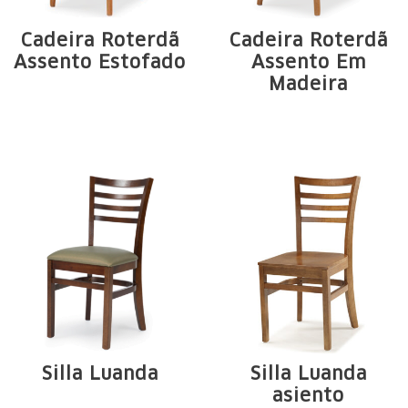
Cadeira Roterdã
Cadeira Roterdã
Assento Estofado
Assento Em
Madeira
Estrutura em
Estrutura em
madeira maciça de
madeira maciça de
Tauari. Arcos e ...
Tauari. Arcos e ...
Silla Luanda
Silla Luanda
asiento
Estructura de