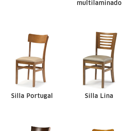
multilaminado
madera maciza de
Estrutura em
Tauari. Arcos en ...
madeira maciça de
Tauari. Arcos e ...
Silla Portugal
Silla Lina
Estrutura em
Estructura de
madeira maciça de
madera maciza de
Tauari. Arcos e ...
Tauari. Arcos en ...