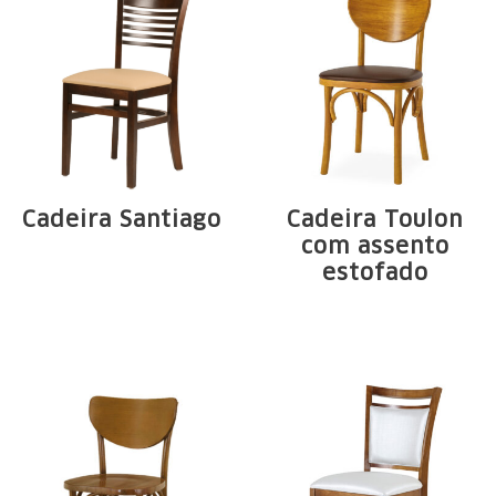
Cadeira Santiago
Cadeira Toulon
com assento
Estructura de
estofado
madera maciza de
Estructura de
Tauari. Arcos en ...
madera maciza de
Tauari. Arcos, ...