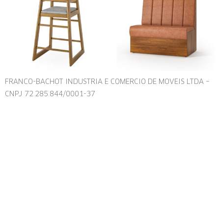
FRANCO-BACHOT INDUSTRIA E COMERCIO DE MOVEIS LTDA –
CNPJ 72.285.844/0001-37