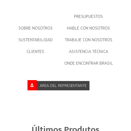
PRESUPUESTOS
SOBRE NOSOTROS
HABLE CON NOSOTROS
SUSTENTABILIDAD
TRABAJE CON NOSOTROS
CLIENTES
ASISTENCIA TÉCNICA
ONDE ENCONTRAR BRASIL
ÁREA DEL REPRESENTANTE
Últimos Produtos