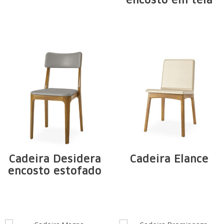
Estrutura em
madeira maciça de
tauari. Encosto ...
Cadeira Desidera
Cadeira Elance
encosto estofado
Estrutura em
Estrutura em
madeira maciça de
madeira maciça de
tauari. Encosto ...
tauari. Encosto ...