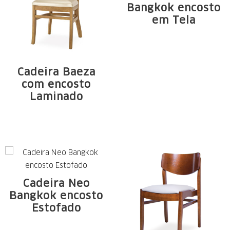
Bangkok encosto
em Tela
Estructura en
madera maciza de
Tauari. Asiento en ...
Cadeira Baeza
com encosto
Laminado
Estructura de
madera maciza de
Tauari. Arcos en ...
Cadeira Neo
Bangkok encosto
Estofado
Estructura en