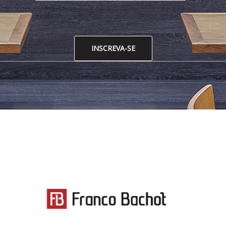
INSCREVA-SE