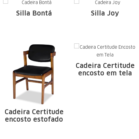
Silla Bontá
Silla Joy
Estrutura em
Estructura tubular
madeira maciça de
en acero al carbono
tauari. Assento e ...
disponible en ...
Cadeira Certitude
encosto em tela
Estrutura em
madeira maciça de
tauari. Assento ...
Cadeira Certitude
encosto estofado
Estrutura em
madeira maciça de