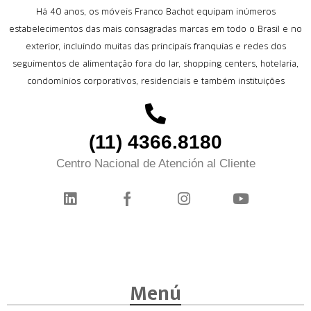
Há 40 anos, os móveis Franco Bachot equipam inúmeros
estabelecimentos das mais consagradas marcas em todo o Brasil e no
exterior, incluindo muitas das principais franquias e redes dos
seguimentos de alimentação fora do lar, shopping centers, hotelaria,
condomínios corporativos, residenciais e também instituições
(11) 4366.8180
Centro Nacional de Atención al Cliente
Menú