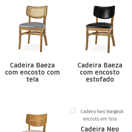
Cadeira Baeza
Cadeira Baeza
com encosto com
com encosto
tela
estofado
Estructura de
Estructura de
madera maciza de
madera maciza de
Tauari. Arcos en ...
Tauari. Arcos en ...
Cadeira Neo