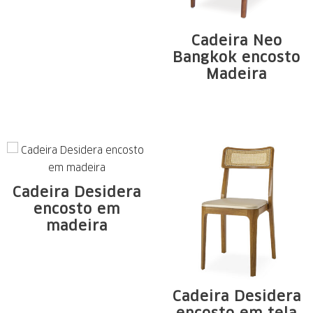
madera maciza de
Tauari. Asiento y ...
Cadeira Neo
Bangkok encosto
Madeira
Estructura en
madera maciza de
Tauari. Asiento en ...
Cadeira Desidera
encosto em
madeira
Estrutura em
madeira maciça de
tauari. Encosto ...
Cadeira Desidera
encosto em tela