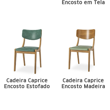
Encosto em Tela
Estrutura em
Estrutura em
madeira maciça de
madeira maciça de
tauari. Encosto ...
tauari. Encosto ...
Cadeira Caprice
Cadeira Caprice
Encosto Estofado
Encosto Madeira
Estrutura em
Estrutura em
madeira maciça de
madeira maciça de
tauari. Encosto ...
tauari. Encosto ...