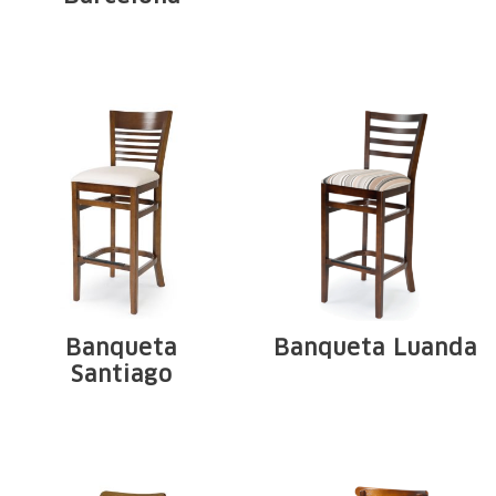
Invertir en muebles
Estrutura em
de la línea
madeira maciça de
MONDIALE Classic
Tauari. Arcos e ...
es el ...
Banqueta
Banqueta Luanda
Santiago
Estructura de
Estrutura em
madera maciza de
madeira maciça de
Tauari. Arcos en ...
Tauari. Arcos e ...