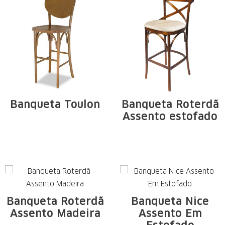
Banqueta Toulon
Banqueta Roterdã
Assento estofado
Estructura de
Estrutura em
madera maciza de
madeira maciça de
Tauari. Arcos, ...
Tauari. Arcos e ...
Banqueta Roterdã
Banqueta Nice
Assento Madeira
Assento Em