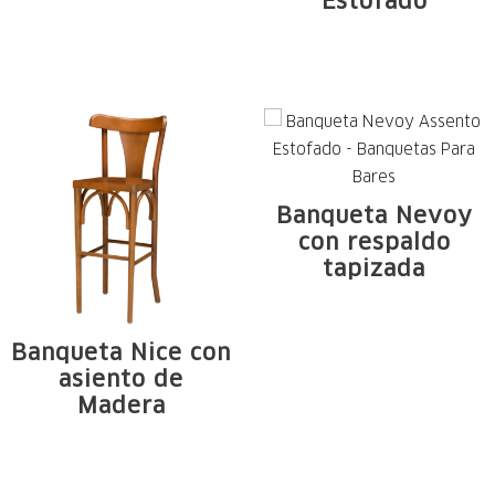
Estofado
Estructura de
Estrutura em
madera maciza de
madeira maciça de
Tauari. Arcos, ...
Tauari. Arcos e ...
Banqueta Nevoy
con respaldo
tapizada
Estrutura em
madeira maciça de
Banqueta Nice con
Tauari. Arcos e ...
asiento de
Madera
Estrutura em
madeira maciça de