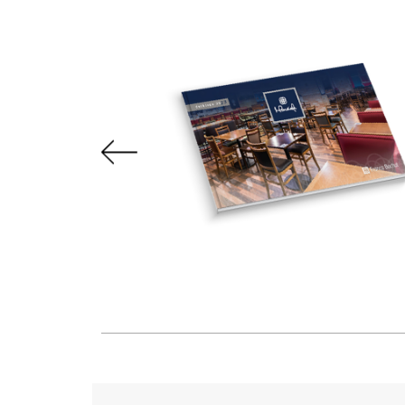
S
ot que são
que, há 40
logo você
 de alta
os de alto