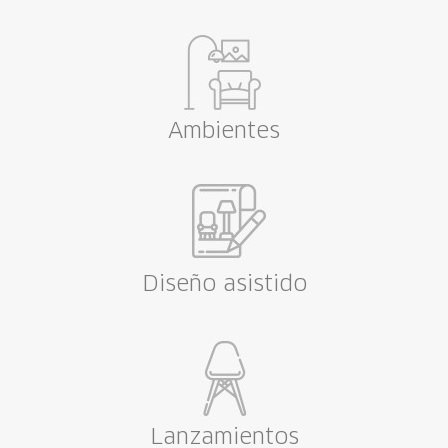
p
E
Baixa em pdf
a
Ambientes
Diseño asistido
Lanzamientos