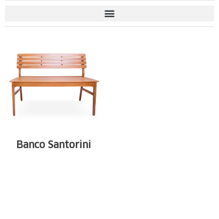
Banco Santorini
A Mondiale ENJOY
traz um novo
conceito de ...