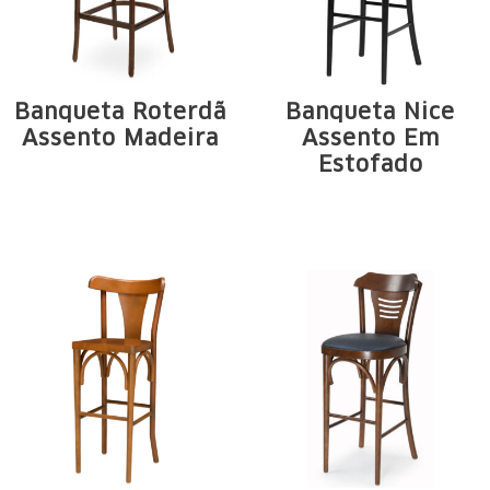
Banqueta Roterdã
Banqueta Nice
Assento Madeira
Assento Em
Estofado
Estructura de
Estrutura em
madera maciza de
madeira maciça de
Tauari. Arcos, ...
Tauari. Arcos e ...