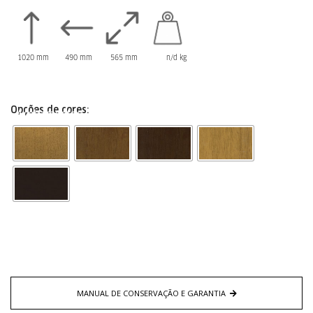
1020 mm
490 mm
565 mm
n/d kg
Opções de cores:
Acabamentos
MANUAL DE CONSERVAÇÃO E GARANTIA