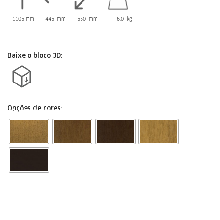
1105 mm
445 mm
550 mm
6.0 kg
Baixe o bloco 3D:
Opções de cores:
Acabamentos