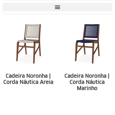
Cadeira Noronha |
Cadeira Noronha |
Corda Náutica Areia
Corda Náutica
Marinho
Estrutura em
Estrutura em
madeira maciça de
madeira maciça de
eucalipto. Reforço ...
eucalipto. Reforço ...