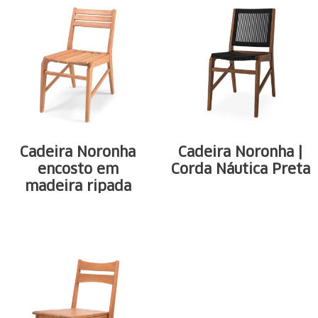
Cadeira Noronha
Cadeira Noronha |
encosto em
Corda Náutica Preta
madeira ripada
Estrutura em
Estrutura em
madeira maciça de
madeira maciça de
eucalipto. Reforço ...
eucalipto. Reforço ...