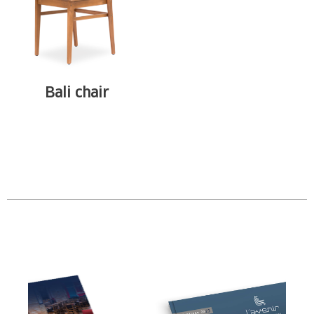
Bali chair
Attractive in design
and functionality,
the ...