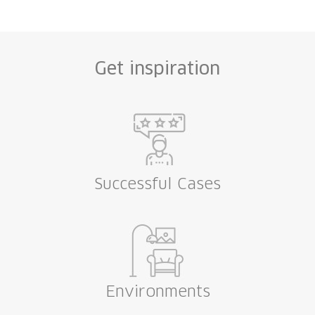
design in the market.
a
y
e
download pdf
Get inspiration
Successful Cases
Environments