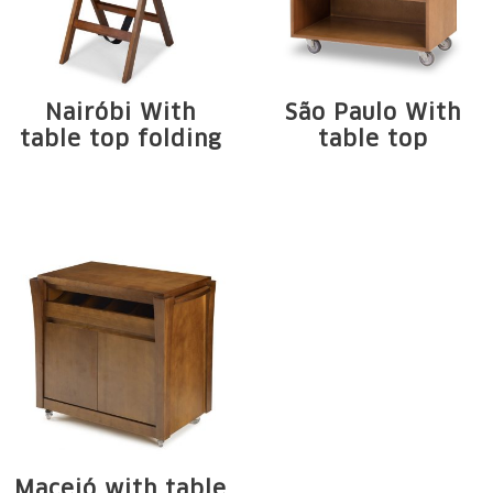
Nairóbi With
São Paulo With
table top folding
table top
Estrutura em
Estrutura em
madeira maciça de
madeira maciça de
Tauari. Tampo em ...
Tauari e chapa em ...
Maceió with table