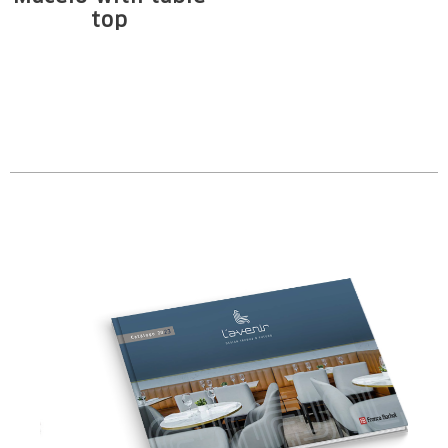
top
Estrutura em
madeira maciça de
Tauari e chapa em ...