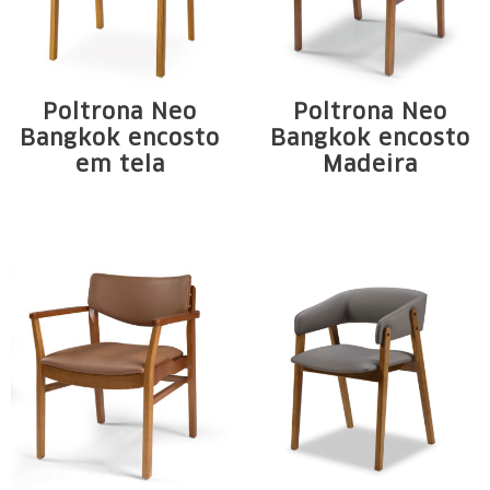
Poltrona Neo
Poltrona Neo
Bangkok encosto
Bangkok encosto
em tela
Madeira
Solid wood
Solid wood
structure from
structure from
Tauari. Seat on...
Tauari. Seat on...