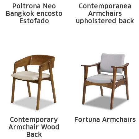
Poltrona Neo
Contemporanea
Bangkok encosto
Armchairs
Estofado
upholstered back
Solid wood
Estrutura em
structure from
madeira maciça de
Tauari. Seat and...
tauari. Encosto e ...
Contemporary
Fortuna Armchairs
Armchair Wood
Estrutura em
Back
madeira maciça de