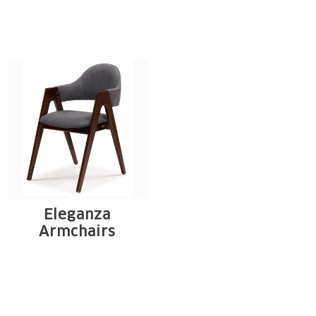
Estrutura em
tauari. Assento e ...
madeira maciça de
tauari. Encosto ...
Eleganza
Armchairs
Estrutura em
madeira maciça de
tauari. Assento e ...