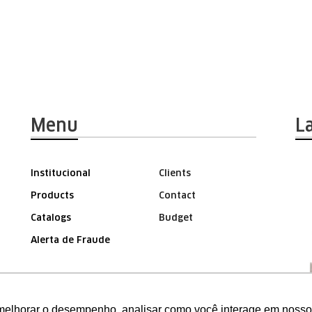
Menu
L
Institucional
Clients
Products
Contact
Catalogs
Budget
Alerta de Fraude
AREA FOR THE REPRESENTATIVE
melhorar o desempenho, analisar como você interage em nosso sit