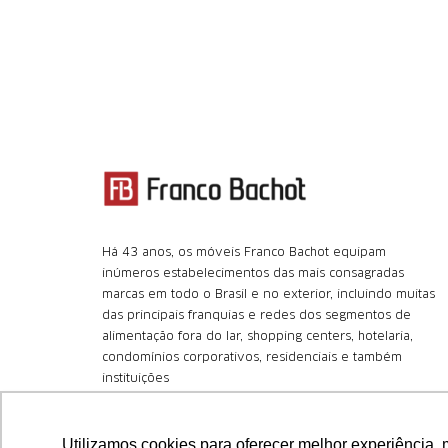
Há 43 anos, os móveis Franco Bachot equipam
inúmeros estabelecimentos das mais consagradas
marcas em todo o Brasil e no exterior, incluindo muitas
das principais franquias e redes dos segmentos de
alimentação fora do lar, shopping centers, hotelaria,
condomínios corporativos, residenciais e também
instituições
+55 (11) 4366.8180
Utilizamos cookies para oferecer melhor experiência, 