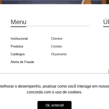
Menu
Ú
Institucional
Clientes
Produtos
Contato
Catálogos
Orçamento
Alerta de Fraude
ÁREA DO REPRESENTANTE
melhorar o desempenho, analisar como você interage em nosso sit
concorda com o uso de cookies.
mentas do Google e Facebook para verificar informações e melh
Ok, entendi!