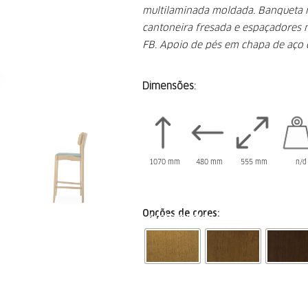
multilaminada moldada.
Banqueta m
cantoneira fresada e
espaçadores 
FB.
Apoio de pés em chapa de aço c
Dimensões:
1070 mm
480 mm
555 mm
n/d 
Opções de cores:
Acabamentos