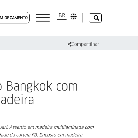
BR
 UM ORÇAMENTO
Compartilhar
o Bangkok com
adeira
uari.
Assento em madeira multilaminada com
dade da
cartela FB.
Encosto em madeira