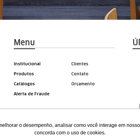
Menu
Ú
Institucional
Clientes
Produtos
Contato
Catálogos
Orçamento
Alerta de Fraude
ÁREA DO REPRESENTANTE
melhorar o desempenho, analisar como você interage em nosso sit
concorda com o uso de cookies.
mentas do Google e Facebook para verificar informações e melh