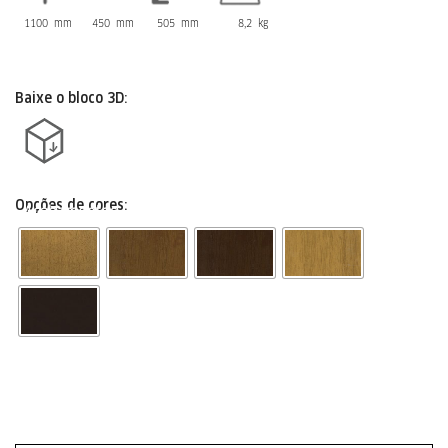
1100 mm
450 mm
505 mm
8,2 kg
Baixe o bloco 3D:
Opções de cores:
Acabamentos