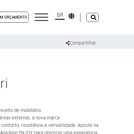
BR
 UM ORÇAMENTO
Compartilhar
ri
ceito de mobiliário.
áreas externas, a nova marca
conforto, resistência e versatilidade. Aposte na
a Mondiale ENJOY para oferecer uma experiência