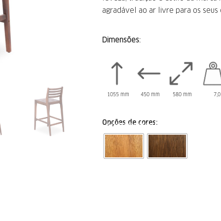
agradável ao ar livre para os seus 
Dimensões:
1055 mm
450 mm
580 mm
7,0 
Opções de cores:
Acabamentos Enjoy New 2024